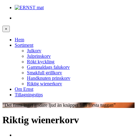
×
Hem
Sortiment
Julkorv
Julprinskorv
Rökt kyckling
Gammaldags falukorv
Smakfull grillkorv
Handknuten prinskorv
Riktig wienerkorv
Om Ernst
Tillagningstips
”Det finns inget godare ljud än knäppet från första tuggan”
Riktig wienerkorv