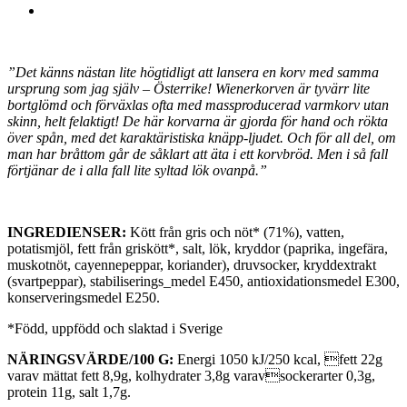
”Det känns nästan lite högtidligt att lansera en korv med samma
ursprung som jag själv – Österrike! Wienerkorven är tyvärr lite
bortglömd och förväxlas ofta med massproducerad varmkorv utan
skinn, helt felaktigt! De här korvarna är gjorda för hand och rökta
över spån, med det karaktäristiska knäpp-ljudet. Och för all del, om
man har bråttom går de såklart att äta i ett korvbröd. Men i så fall
förtjänar de i alla fall lite syltad lök ovanpå.”
INGREDIENSER:
Kött från gris och nöt* (71%), vatten,
potatismjöl, fett från griskött*, salt, lök, kryddor (paprika, ingefära,
muskotnöt, cayennepeppar, koriander), druvsocker, kryddextrakt
(svartpeppar), stabiliserings_medel E450, antioxidationsmedel E300,
konserveringsmedel E250.
*Född, uppfödd och slaktad i Sverige
NÄRINGSVÄRDE/100 G:
Energi 1050 kJ/250 kcal, fett 22g
varav mättat fett 8,9g, kolhydrater 3,8g varavsockerarter 0,3g,
protein 11g, salt 1,7g.