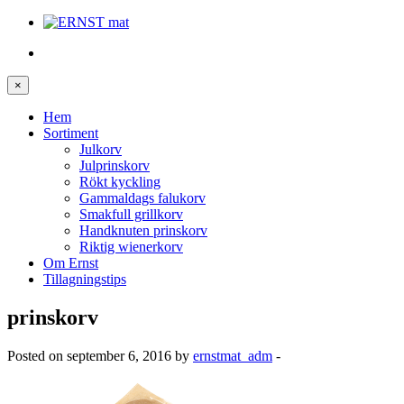
×
Hem
Sortiment
Julkorv
Julprinskorv
Rökt kyckling
Gammaldags falukorv
Smakfull grillkorv
Handknuten prinskorv
Riktig wienerkorv
Om Ernst
Tillagningstips
prinskorv
Posted on september 6, 2016 by
ernstmat_adm
-